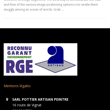
and flow of the various image positioning options is to nestle them
snuggly among an ocean of words. Grab …
Mentions légales
SARL POTTIER ARTISAN PEINTRE
16 route de Vignat